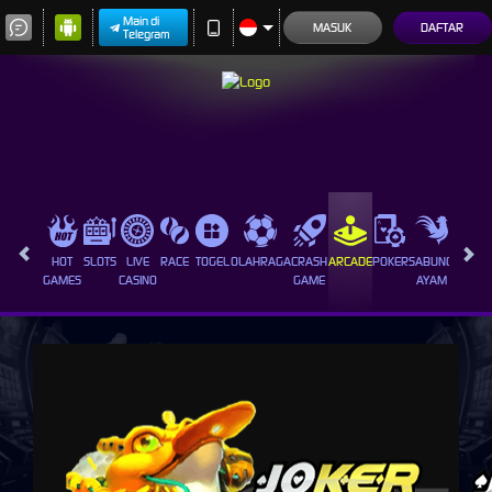
Main di
MASUK
DAFTAR
Telegram
HOT
SLOTS
LIVE
RACE
TOGEL
OLAHRAGA
CRASH
ARCADE
POKER
SABUNG
PROMO
GAMES
CASINO
GAME
AYAM