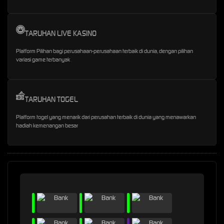
TARUHAN LIVE KASINO
Platform Pilihan bagi perusahaan-perusahaan terbaik di dunia, dengan pilihan
variasi game terbanyak
TARUHAN TOGEL
Platform togel yang menarik dari perusahan terbaik di dunia yang menawarkan
hadiah kemenangan besar