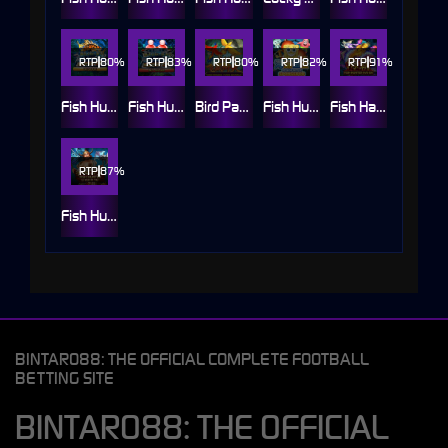
RTP
80%
RTP
83%
RTP
80%
RTP
82%
RTP
91%
Fish Hunter 2 EX-Newbie
Fish Hunter 2 EX-My Club
Bird Paradise
Fish Hunter Spongebob
Fish Haiba
RTP
87%
Fish Hunting: Li Kui Pi Yu
BINTARO88: THE OFFICIAL COMPLETE FOOTBALL
BETTING SITE
BINTARO88: THE OFFICIAL