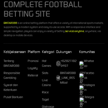
COMPLETE FOOTBALL
BETTING SITE
BINTARO88
is an online betting platform that offers a variety of international sports markets,
supported by a modern system and easy-to-use access. With a responsive interface and
simple navigation, players can enjoy a variety of betting
services anytime
, anywhere, via
desktop or mobile devices.
Kebijaksanaan
Platform
Kategori
Dukungan
Komunitas
Tentang
Promosi
Hot
+62821182
Whatsa
BINTARO88
Games
9497
pp
Loyalty
Responsible
Slots
BINTARO88
Facebo
Referral
Gambling
_LINK_RES
ok
Live
MIbot
Syarat dan
Casino
Instagra
Ketentuan
m
Race
Pusat Bantuan
Telegra
Togel
m
Olahraga