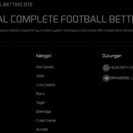
L BETTING SITE
IAL COMPLETE FOOTBALL BETTI
onal sports markets, supported by a modern system and easy-to-use access. With a responsive interfac
Kategori
Dukungan
Hot Games
+628787171
Slots
BINTARO88_L
Live Casino
Race
Togel
Olahraga
Crash Game
Arcade