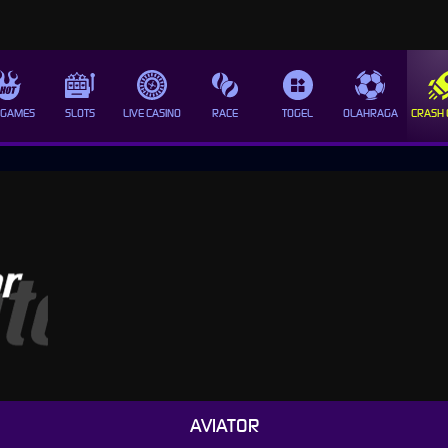
 GAMES
SLOTS
LIVE CASINO
RACE
TOGEL
OLAHRAGA
CRASH
AVIATOR