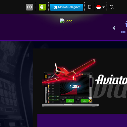
Main di Telegram
HOT