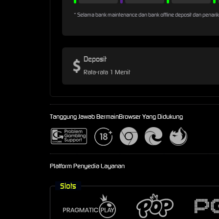
* Selama bank maintenance dan bank offline deposit dan penarik
Deposit
Rata-rata 1 Menit
Tanggung Jawab Bermain
Browser Yang Didukung
Platform Penyedia Layanan
Slots