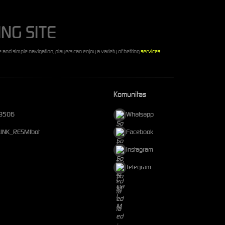
NG SITE
e and simple navigation, players can enjoy a variety of betting
services
Komunitas
8506
Whatsapp
INK_RESMIbot
Facebook
Instagram
Telegram