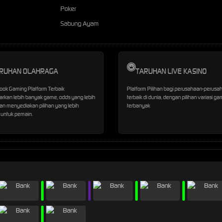
Poker
Sabung Ayam
RUHAN OLAHRAGA
TARUHAN LIVE KASINO
ook Gaming Platform Terbaik
Platform Pilihan bagi perusahaan-perusa
kan lebih banyak game, odds yang lebih
terbaik di dunia, dengan pilihan variasi g
 dan menyediakan pilihan yang lebih
terbanyak
untuk pemain.