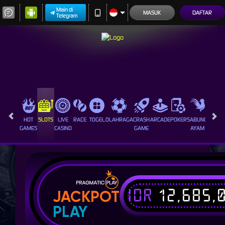
Main di
MASUK
DAFTAR
Telegram
HOT
SLOTS
LIVE
RACE
TOGEL
OLAHRAGA
CRASH
ARCADE
POKER
SABUNG
PROMO
GAMES
CASINO
GAME
AYAM
IDR
12,685,
JACKPOT
PLAY