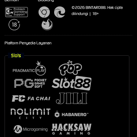
©2026 BINTARO88. Hak cipta
dilindungi | 18+
Platform Penyedia Layanan
Slots