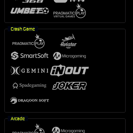
Crash Game
Arcade